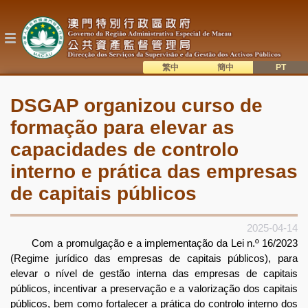
Passar
para
o
conteúdo
principal
繁中
簡中
主
語系切換
DSGAP organizou curso de
目
formação para elevar as
錄
capacidades de controlo
interno e prática das empresas
de capitais públicos
2025-04-14
Com a promulgação e a implementação da Lei n.º 16/2023
(Regime jurídico das empresas de capitais públicos), para
elevar o nível de gestão interna das empresas de capitais
públicos, incentivar a preservação e a valorização dos capitais
públicos, bem como fortalecer a prática do controlo interno dos