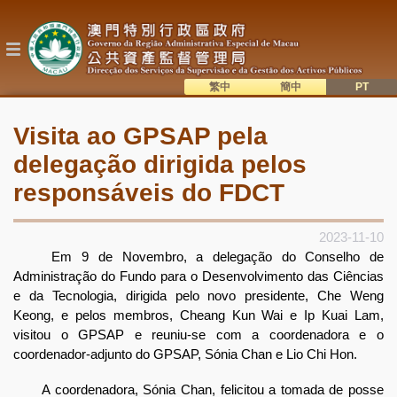
Passar
para
o
conteúdo
principal
繁中
簡中
主
語系切換
Visita ao GPSAP pela
目
delegação dirigida pelos
錄
responsáveis do FDCT
2023-11-10
Em 9 de Novembro, a delegação do Conselho de
Administração do Fundo para o Desenvolvimento das Ciências
e da Tecnologia, dirigida pelo novo presidente, Che Weng
Keong, e pelos membros, Cheang Kun Wai e Ip Kuai Lam,
visitou o GPSAP e reuniu-se com a coordenadora e o
coordenador-adjunto do GPSAP, Sónia Chan e Lio Chi Hon.
A coordenadora, Sónia Chan, felicitou a tomada de posse