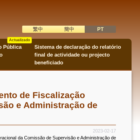
繁中
簡中
PT
語系切換
Actualizado
Actualizado
o Pública
Sistema de declaração do relatório
o
final de actividade ou projecto
beneficiado
ento de Fiscalização
são e Administração de
2023-02-17
eracional da Comissão de Supervisão e Administração de