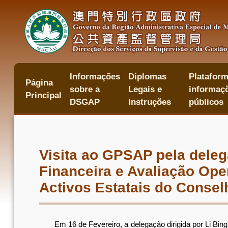
Passar
para
o
conteúdo
principal
Informações
Diplomas
Plataform
主
Página
sobre a
Legais e
informaçõ
目
Principal
錄
DSGAP
Instruções
públicos
Visita ao GPSAP pela deleg
Financeira e Avaliação Op
Activos Estatais do Consel
Em 16 de Fevereiro, a delegação dirigida por Li Bing,