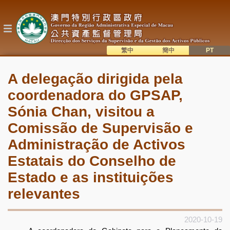
Passar
para
o
conteúdo
principal
繁中
簡中
主
語系切換
A delegação dirigida pela
目
coordenadora do GPSAP,
錄
Sónia Chan, visitou a
Comissão de Supervisão e
Administração de Activos
Estatais do Conselho de
Estado e as instituições
relevantes
2020-10-19