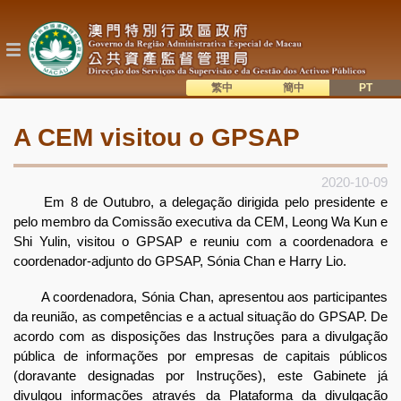
Passar
para
o
conteúdo
principal
繁中
簡中
主
語系切換
A CEM visitou o GPSAP
目
錄
2020-10-09
Em 8 de Outubro, a delegação dirigida pelo presidente e
pelo membro da Comissão executiva da CEM, Leong Wa Kun e
Shi Yulin, visitou o GPSAP e reuniu com a coordenadora e
coordenador-adjunto do GPSAP, Sónia Chan e Harry Lio.
A coordenadora, Sónia Chan, apresentou aos participantes
da reunião, as competências e a actual situação do GPSAP. De
acordo com as disposições das Instruções para a divulgação
pública de informações por empresas de capitais públicos
(doravante designadas por Instruções), este Gabinete já
divulgou informações através da Plataforma da divulgação