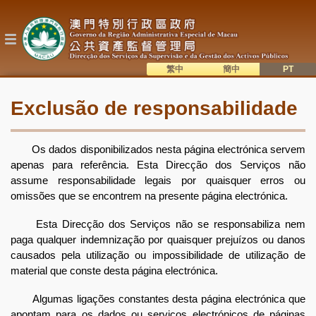
Passar
para
o
conteúdo
principal
繁中
簡中
主
語系切換
Exclusão de responsabilidade
目
錄
Os dados disponibilizados nesta página electrónica servem
apenas para referência. Esta Direcção dos Serviços não
assume responsabilidade legais por quaisquer erros ou
omissões que se encontrem na presente página electrónica.
Esta Direcção dos Serviços não se responsabiliza nem
paga qualquer indemnização por quaisquer prejuízos ou danos
causados pela utilização ou impossibilidade de utilização de
material que conste desta página electrónica.
Algumas ligações constantes desta página electrónica que
apontam para os dados ou serviços electrónicos de páginas