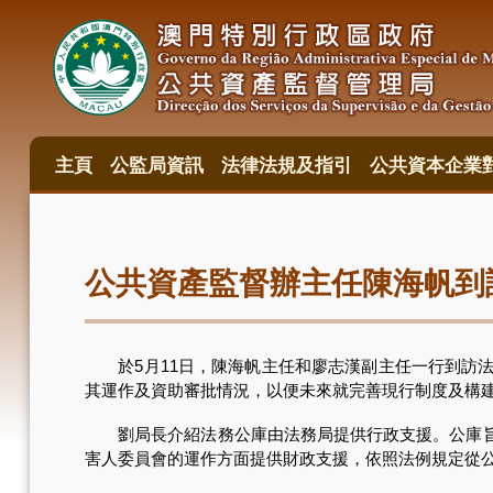
移
至
主
內
容
主頁
公監局資訊
法律法規及指引
公共資本企業
主
目
錄
公共資產監督辦主任陳海帆到
於5月11日，陳海帆主任和廖志漢副主任一行到訪法
其運作及資助審批情況，以便未來就完善現行制度及構
劉局長介紹法務公庫由法務局提供行政支援。公庫旨在
害人委員會的運作方面提供財政支援，依照法例規定從