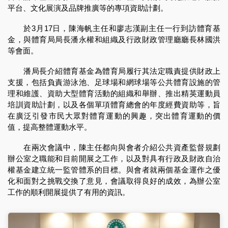
平台、文化展演及品牌推廣等的專項資助計劃。
於3月17日，陳海帆主任和廖志漢副主任一行到訪體育基
金，與體育局局長潘永權和組織及行政財政管理廳廳長林國洪
等會面。
潘局長介紹體育基金為體育局履行其法定職責提供財政上
支援，包括負責游泳池、足球場和網球場等公共體育設施的管
理和維護、資助大型體育活動的組織和舉辦、推出精英運動員
培訓資助計劃，以及各個單項體育總會的年度經費資助等，旨
在廣泛引發市民大眾對體育運動的興趣，突出體育運動的價
值，提高整體運動水平。
在兩次會議中，陳主任都向與會者介紹公共資產監督規劃
辦公室之職能和目前開展之工作，以及對具有行政及財政自治
權基金建立統一監管體系的目標。與會者就兩個基金運作之優
化和面對之挑戰交換了意見，會議取得良好的成效，為辦公室
工作的順利開展提供了有用的資訊。