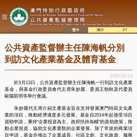
移
至
主
內
容
繁中
簡中
主
語系切換
公共資產監督辦主任陳海帆分別
目
錄
到訪文化產業基金及體育基金
2020-03-23
於3月13日，公共資產監督辦主任陳海帆一行到訪文化產業
基金，與基金行政委員會代主席朱妙麗、委員王勁秋及代委員
歐陽凱明等舉行會議。
朱妙麗代主席介紹文產基金旨在支持發展澳門特區文化產
業的項目，推動經濟適度多元發展。基金自2014年起接受項目
資助申請，秉持“企業投資為主、政府扶持為輔”的資助政策，推
動企業投資，協助文化產業類的企業發展。除了常規的商業項
目申請，基金亦推出了企業成長、社區文創、文化旅遊、服務