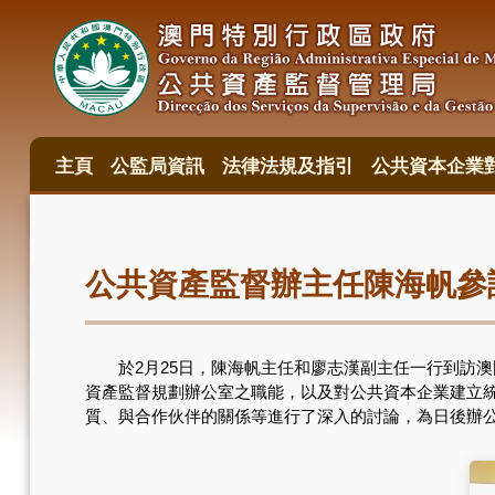
移
至
主
內
容
主頁
公監局資訊
法律法規及指引
公共資本企業
主
目
錄
公共資產監督辦主任陳海帆參
於2月25日，陳海帆主任和廖志漢副主任一行到訪澳
資產監督規劃辦公室之職能，以及對公共資本企業建立
質、與合作伙伴的關係等進行了深入的討論，為日後辦