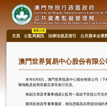
移
至
主
內
容
最新公佈
主頁
公監局資訊
法律法規及指引
公共資本企業
主
目
錄
澳門世界貿易中心股份有限公
本年6月6日，澳門世界貿易中心股份有限公司（下稱
陳海帆及副局長廖志漢等進行交流。
林副主席及李董事感謝公監局一直給予世貿公司支持和
陳局長祝賀李董事履新，相信憑藉其在商貿領域的專業