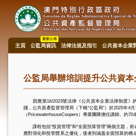
移
至
主
內
容
最新公佈
主頁
公監局資訊
法律法規及指引
公共資本企業
主
目
錄
公監局舉辦培訓提升公共資本
因應第16/2023號法律《公共資本企業法律制度
踐，公共資產監督管理局（下稱“公監局”）於2025年
（PricewaterhouseCoopers）專業團隊
課程包括“投資管理”和“全面預算管理”兩個主題，
應對强化和投管體系之優化，後者則涵蓋全面預算的構