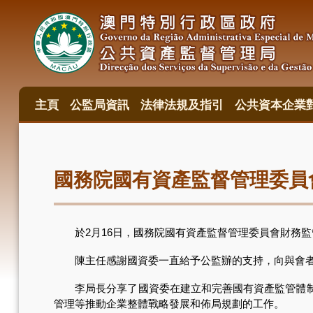
移
至
主
內
容
主頁
公監局資訊
法律法規及指引
公共資本企業
主
目
錄
國務院國有資產監督管理委員
於2月16日，國務院國有資產監督管理委員會財務監
陳主任感謝國資委一直給予公監辦的支持，向與會者介
李局長分享了國資委在建立和完善國有資產監管體制的
管理等推動企業整體戰略發展和佈局規劃的工作。