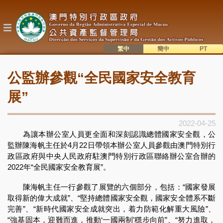
移
至
主
內
容
繁中
簡中
主
語系切換
公監辦參觀“全民國家安全教育
目
錄
展”
2022-04-25
為讓本辦公室人員更全面和深刻認識總體國家安全觀，公
監辦陳海帆主任於4月22日帶領本辦公室人員參觀由澳門特別行
政區政府與中央人民政府駐澳門特別行政區聯絡辦公室合辦的
2022年“全民國家安全教育展”。
陳海帆主任一行參觀了展覽的六個部分，包括：“國家發展
取得新的偉大成就”、“堅持總體國家安全觀，國家安全體系不斷
完善”、“新時代國家安全成就突出，着力防範化解重大風險”、
“強基固本，迎難而進，推動‘一國兩制’穩步向前”、“努力進取，