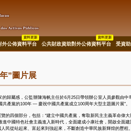
資料更新
資料更新
資料更新
對外公佈資料平台
公共財政資助對外公佈資料平台
受資助
0年”圖片展
歸屬感，公監辦陳海帆主任於6月25日帶領辦公室人員參觀由中
產黨的100年 — 慶祝中國共產黨成立100周年大型主題圖片展”。
的四個部分，包括：“建立中國共產黨，奪取新民主主義革命偉大勝
和“推進中國特色社會主義進入新時代，全面建成小康社會，開啟全面
國人民從站起來、富起來到強起來，不斷創造中華民族新輝煌的歷程