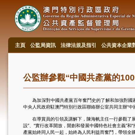
移
至
主
內
容
主頁
公監局資訊
法律法規及指引
公共資本企業
主
目
錄
公監辦參觀“中國共產黨的10
為加深對中國共產黨百年奮鬥史的了解和加強對國家的
中央人民政府駐澳門特別行政區聯絡辦公室共同主辦“中國共
在導賞員的引領及講解下，陳海帆主任一行參觀了展覽
設”、“實行改革開放，開創和發展中國特色社會主義”
產黨始終同人民一起，始終為人民利益而奮鬥，帶領全