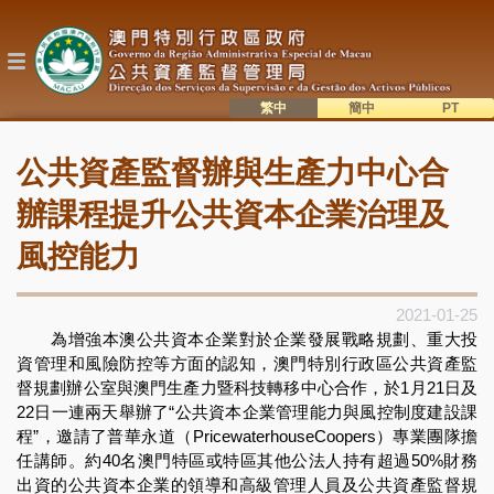
移
至
主
內
容
繁中
簡中
主
語系切換
公共資產監督辦與生產力中心合
目
錄
辦課程提升公共資本企業治理及
風控能力
2021-01-25
為增強本澳公共資本企業對於企業發展戰略規劃、重大投
資管理和風險防控等方面的認知，澳門特別行政區公共資產監
督規劃辦公室與澳門生產力暨科技轉移中心合作，於1月21日及
22日一連兩天舉辦了“公共資本企業管理能力與風控制度建設課
程”，邀請了普華永道（PricewaterhouseCoopers）專業團隊擔
任講師。約40名澳門特區或特區其他公法人持有超過50%財務
出資的公共資本企業的領導和高級管理人員及公共資產監督規