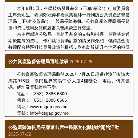
本年8月1日，科學技術發展基金（下稱“基金”）行政委員會
主席余雨生、委員鄭冠偉和委員葉桂林一行到訪公共資產監督管
理局（下稱“公監局”），與局長陳海帆、公共資產管理廳廳長趙
淵和資助統籌及監察處處長曾緻豪進行交流。
余主席感謝公監局一直給予基金的支持和指導，並對基金近
期擬開展的資助工作和執行資助計劃的情況作介紹，強調基金將
持續配合特區科技發展政策的目標，對有助於提升本地區的科研
實力、創新能力及競爭力的各類項目提供資助，推動澳門科創產
業發展，以及不斷完善資助審批及監察工作。
公共資產監督管理局遷址啟事
2025-07-25
陳局長祝賀余主席履新，期望基金繼續秉持“善用公帑”的原
則，切實履行基金訂立的宗旨，推動本澳科研實力、創新能力及
公共資產監督管理局將於2025年7月28日起遷往澳門友誼大
競爭力的提升，以及科研成果產業化，助力澳門經濟適度多元發
馬路918號，澳門世界貿易中心大廈4樓辦公，電話、傳真號
展。會議上，雙方就提升資助效益和加強項目監察等議題進行了
碼、網址及電郵維持不變。
交流和討論，會議取得良好成效。
電話：（853）2886 6800
傳真：（853）2886 6665
網址：www.dsgap.gov.mo
電郵：info@dsgap.gov.mo
公監局陳海帆局長應邀出席中醫藥文化體驗館開館活動
2025-07-22