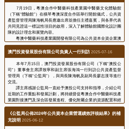
7月19日，粵澳合作中醫藥科技產業園中醫藥文化體驗館
（下稱“體驗館”）在橫琴粵澳深度合作區舉行開館儀式，公共資
產監督管理局陳海帆局長應邀出席並擔任主禮嘉賓，與各界代表
共同見證這一標誌性項目的啟用，深入了解體驗館國際化設計團
隊的設計理念和展覽內容。
粵澳中醫藥科技產業園開發有限公司為公共資本全資企業澳
門投資發展有限公司的附屬公司，體驗館為該公司開拓的重點項
目。作為粵澳合作中醫藥科技產業園大健康產業的重要平台，體
澳門投資發展股份有限公司負責人一行到訪
2025-07-16
驗館糅合中醫智慧與現代科技魅力，場館建築面積約三萬六千平
方米，採用創新的沉浸式體驗，為產業園開創“大健康+旅遊”融
本年7月15日，澳門投資發展股份有限公司（下稱“澳投公
合發展注入新動能，助力中醫藥文化走向世界，充分體現了公共
司”）董事會主席譚致寧和副主席張海鴻一行到訪公共資產監督
資本企業在促進區域合作、服務經濟社會多元發展中的積極作
管理局（下稱“公監局”），與局長陳海帆及副局長廖志漢等進行
用。
交流。
譚主席感謝公監局一直給予澳投公司支持和指導，介紹公司
近期的工作重點和發展計劃，將持續督促粵澳合作中醫藥科技產
業園對接澳門及深合區發展進程、優化附屬企業的資源配置和經
營效益，助力本澳經濟適度多元發展的目標。
陳局長祝賀譚主席履新，相信憑藉其在法律界和金融業的專
《公監局公佈2024年公共資本企業營運績效評核結果》的補
業知識和經驗，將為澳投公司創造更多的發展機遇。會議上，雙
充說明
2025-06-12
方就健全企業內部管治、提升風控能力等議題進行了交流和討