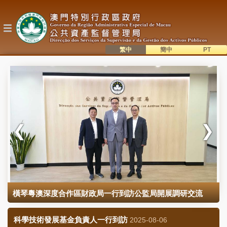
移
至
主
內
容
繁中
簡中
主
語系切換
目
錄
橫琴粵澳深度合作區財政局一行到訪公監局開展調研交流
科學技術發展基金負責人一行到訪
2025-08-06