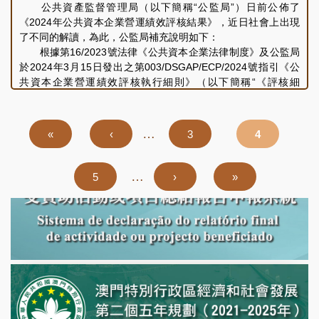
論，會議取得良好成效。
公共資產監督管理局（以下簡稱“公監局”）日前公佈了
《2024年公共資本企業營運績效評核結果》，近日社會上出現
了不同的解讀，為此，公監局補充說明如下：
根據第16/2023號法律《公共資本企業法律制度》及公監局
於2024年3月15日發出之第003/DSGAP/ECP/2024號指引《公
共資本企業營運績效評核執行細則》（以下簡稱“《評核細
則》”），公監局對公共資本全資企業及公共資本控股企業進行
營運績效評核。在上述法律規定的評核要素之基礎上，《評核細
則》進一步細化評核指標，分為一級指標和二級指標：一級指標
Pagination
…
First
«
Previous
‹
頁
3
頁
4
包括經濟指標、管理指標、社會責任指標、任務指標，以及改革
page
page
面
面
指標；二級指標是根據一級指標範圍內所涉的不同具體事項細化
形成若干指標，共同構成對一級指標進行評核的要素及依據。就
…
頁
5
下
›
Last
»
《公共資本企業法律制度》及《評核細則》所規定的評核要素、
面
一
page
方式、程序、各項評核指標及評核結果已公佈於公監局網頁
頁
(https://www.dsgap.gov.mo)。
由於各公共資本企業在設立背景、發展歷程、所營事業、管
理基礎不同，企業的規模、業務特點、經營情況方面存在客觀差
異，因此，公監局按各企業設立的宗旨、目標、所營事業性質及
業務類型將其劃分為商業產業類和社會事業類，並充分考慮各企
業實際情況訂定相關評核指標。2024年度為《公共資本企業法
律制度》生效後的首個評核年度，而該法律對被評核企業提出了