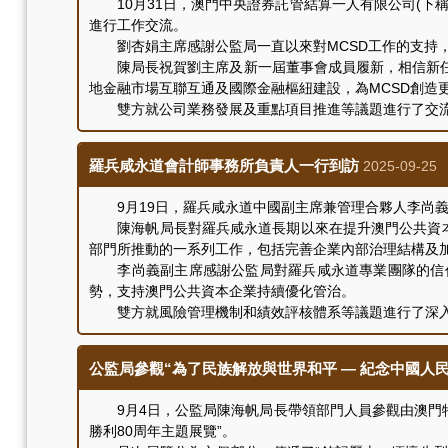
10月31日，澳門中央證券託管結算一人有限公司(下稱“
進行工作交流。
劉杏娟主席感謝公監局一直以來對MCSD工作的支持，
陳局長祝賀劉主席及新一屆董事會成員履新，相信新任
地金融市場互聯互通及國際金融樞紐建設，為MCSD創造
雙方就公司業務發展及重點項目推進等議題進行了交流
羅兵咸永道會計師事務所負責人一行到訪
2025-09-25
9月19日，羅兵咸永道中國副主席兼管理合夥人李尚義
陳海帆局長對羅兵咸永道長期以來在提升澳門公共資本企
部門所推動的一系列工作，包括完善企業內部治理結構及加
李尚義副主席感謝公監局對羅兵咸永道專業團隊的信任
勢，支持澳門公共資本企業持續優化管治。
雙方就風險管理機制和績效評核體系等議題進行了深入
公監局參觀“為了民族解放與世界和平 — 紀念中國人
9月4日，公監局陳海帆局長帶領部門人員參觀由澳門特
勝利80周年主題展覽”。