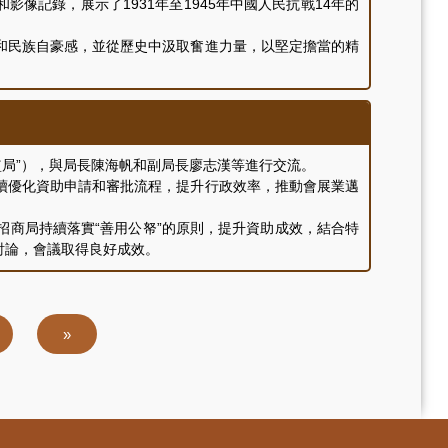
記錄，展示了1931年至1945年中國人民抗戰14年的
民族自豪感，並從歷史中汲取奮進力量，以堅定擔當的精
監局”），與局長陳海帆和副局長廖志漢等進行交流。
優化資助申請和審批流程，提升行政效率，推動會展業邁
商局持續落實“善用公帑”的原則，提升資助成效，結合特
討論，會議取得良好成效。
Last
»
page