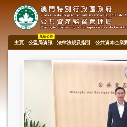
移
至
主
內
容
最新公佈
主頁
公監局資訊
法律法規及指引
公共資本企業
主
目
錄