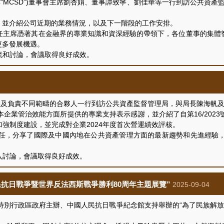
MCSD”)董事會主席劉杏娟、董事譚致寧、劉佳華等一行到訪公共資產監
並介紹公司近期的業務情況，以及下一階段的工作安排。
主席憑著其在金融界的專業知識和資深經驗的帶領下，各位董事的集體智
更多發展機遇。
和討論，會議取得良好成效。
及負責不同範疇的合夥人一行到訪公共資產監督管理局，與局長陳海帆及
業管治效能方面所提供的專業支持表示感謝，並介紹了自第16/2023
強制度建設，並完成對企業2024年度首次營運績效評核。
，分享了國際及中國內地在公共資產管理方面的最新趨勢和先進經驗，
討論，會議取得良好成效。
民抗日戰爭暨世界反法西斯戰爭勝利80周年主題展覽”
2025-09-04
別行政區政府主辦、中國人民抗日戰爭紀念館支持舉辦的“為了民族解放與