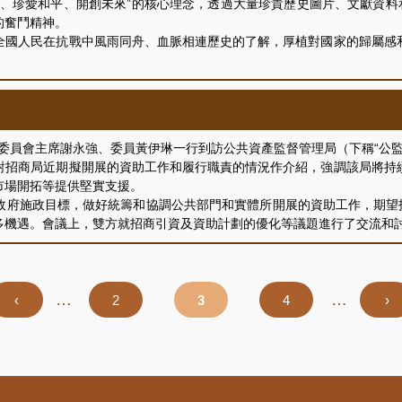
愛和平、開創未來”的核心理念，透過大量珍貴歷史圖片、文獻資料和影像
的奮鬥精神。
國人民在抗戰中風雨同舟、血脈相連歷史的了解，厚植對國家的歸屬感和
委員會主席謝永強、委員黃伊琳一行到訪公共資產監督管理局（下稱“公
招商局近期擬開展的資助工作和履行職責的情況作介紹，強調該局將持續
市場開拓等提供堅實支援。
施政目標，做好統籌和協調公共部門和實體所開展的資助工作，期望招
多機遇。會議上，雙方就招商引資及資助計劃的優化等議題進行了交流和
…
…
Previous
‹
頁
2
頁
3
頁
4
下
›
page
面
面
面
一
頁