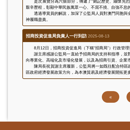
是次展覽分為六個部分，傳遞了“銘記歷史、緬懷先烈、珍
艱辛歷程，彰顯中華民族萬眾一心、不屈不撓、自強不息
透過導賞員的解說，加深了公監局人員對澳門同胞與全
神履職盡責。
招商投資促進局負責人一行到訪
2025-08-13
8月12日，招商投資促進局（下稱“招商局”）行政管理
謝主席感謝公監局一直給予招商局的支持和指導，並對
向專業化、高端化及市場化發展，以及為招商引資、企業
陳局長祝賀謝主席履新，公監局將一如既往配合特區政府
區政府經濟發展政策方向，為本澳貿易及經濟發展開拓更
Pagination
First
«
page